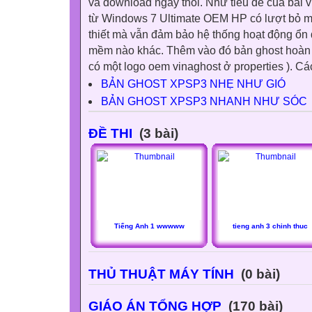
và download ngay thôi. Như tiêu đề của bài 
từ Windows 7 Ultimate OEM HP có lượt bỏ m
thiết mà vẫn đảm bảo hệ thống hoạt động ổn 
mềm nào khác. Thêm vào đó bản ghost hoàn 
có một logo oem vinaghost ở properties ). Các
BẢN GHOST XPSP3 NHẸ NHƯ GIÓ
BẢN GHOST XPSP3 NHANH NHƯ SÓC
ĐỀ THI
(3 bài)
Tiếng Anh 1 wwwww
tieng anh 3 chinh thuc
THỦ THUẬT MÁY TÍNH
(0 bài)
GIÁO ÁN TỔNG HỢP
(170 bài)