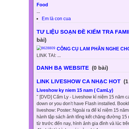
Food
...
Em là con cua
TƯ LIỆU SOẠN ĐỀ KIỂM TRA FAM
bài)
CÔNG CỤ LAM PHÂN NGHE CHO
LINK TAI: ...
DANH BẠ WEBSITE
(0 bài)
LINK LIVESHOW CA NHẠC HOT
(1
Liveshow ky niem 15 nam ( CamLy)
" [DVD] Cẩm Ly - Liveshow kỉ niệm 15 năm ca 
down or you don't have Flash installed. Bookl
liveshow: Poster: Ngoài ra để kỉ niệm 15 năm
hành tập sách ảnh tổng kết chặng đường 15 
từ trước đến nay, hình ảnh gia đình và lúc tr