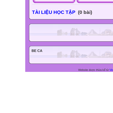
TÀI LIỆU HỌC TẬP
(0 bài)
BE CA
Website được thừa kế từ
Vio