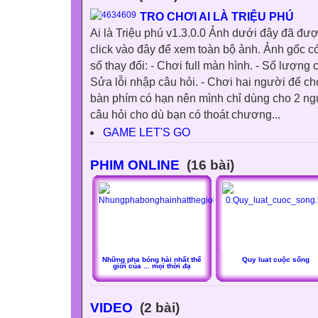
TRO CHƠI AI LÀ TRIỆU PHÚ
Ai là Triệu phú v1.3.0.0 Ảnh dưới đây đã đư
click vào đây để xem toàn bộ ảnh. Ảnh gốc c
số thay đổi: - Chơi full màn hình. - Số lượng 
Sửa lỗi nhập câu hỏi. - Chơi hai người để ch
bàn phím có hạn nên mình chỉ dùng cho 2 ngư
câu hỏi cho dù bạn có thoát chương...
GAME LET'S GO
PHIM ONLINE
(16 bài)
Những pha bóng hài nhất thế
Quy luat cuộc sống
giới của ... mọi thời đạ
VIDEO
(2 bài)