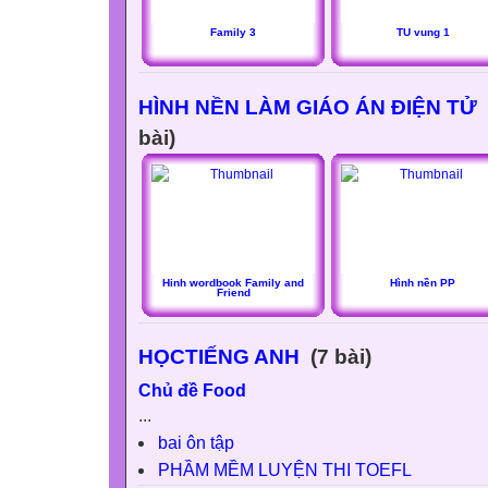
Family 3
TU vung 1
HÌNH NỀN LÀM GIÁO ÁN ĐIỆN TỬ
bài)
Hinh wordbook Family and
Hình nền PP
Friend
HỌCTIẾNG ANH
(7 bài)
Chủ đề Food
...
bai ôn tập
PHẦM MỀM LUYỆN THI TOEFL