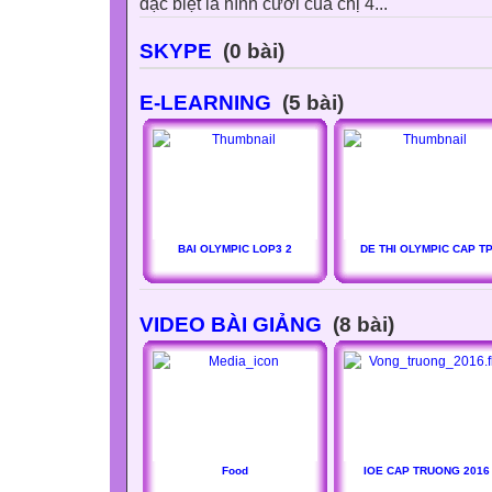
đặc biệt là hình cưới của chị 4...
SKYPE
(0 bài)
E-LEARNING
(5 bài)
BAI OLYMPIC LOP3 2
DE THI OLYMPIC CAP T
VIDEO BÀI GIẢNG
(8 bài)
Food
IOE CAP TRUONG 2016