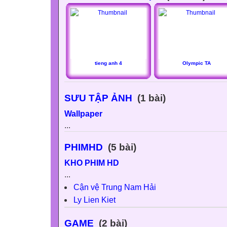
tieng anh 4
Olympic TA
SƯU TẬP ẢNH
(1 bài)
Wallpaper
...
PHIMHD
(5 bài)
KHO PHIM HD
...
Cận vệ Trung Nam Hải
Ly Lien Kiet
GAME
(2 bài)